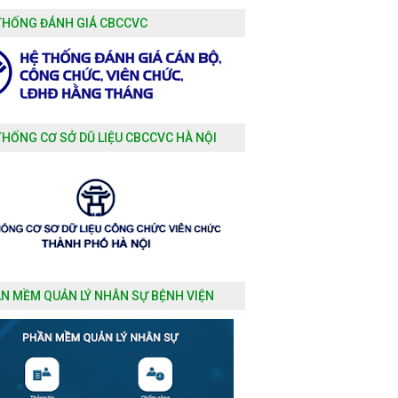
THỐNG ĐÁNH GIÁ CBCCVC
THỐNG CƠ SỞ DŨ LIỆU CBCCVC HÀ NỘI
N MỀM QUẢN LÝ NHÂN SỰ BỆNH VIỆN