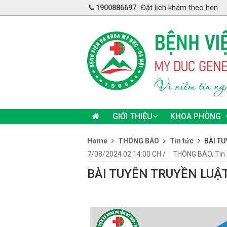
Đặt lịch khám theo hẹn
1900886697
GIỚI THIỆU
KHOA PHÒNG
Home
THÔNG BÁO
Tin tức
BÀI T
7/08/2024 02:14:00 CH
/
THÔNG BÁO
,
Tin
BÀI TUYÊN TRUYỀN LUẬ