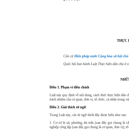
Độc lập - Tự do
THỰC 
Căn cứ
Hiến pháp nước Cộng hòa xã hội chủ
Quốc hội ban hành Luật Thực hiện dân chủ ở c
NHỮ
Điều 1. Phạm vi điều chỉnh
Luật này quy định về nội dung, cách thức thực hiện dân c
trách nhiệm của cơ quan, đơn vị, tổ chức, cá nhân trong v
Điều 2. Giải thích từ ngữ
Trong
Luật này
, các từ ngữ dưới đây được hiểu như sau:
1.
Cơ sở
là xã, phường, thị trấn (sau đây gọi chung là 
nghiệp công lập (sau đây gọi chung là cơ quan, đơn vị); t