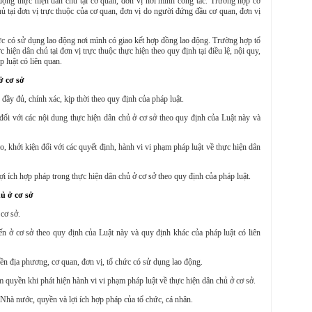
động thực hiện dân chủ tại cơ quan, đơn vị nơi mình công tác. Trường hợp cơ
chủ tại đơn vị trực thuộc của cơ quan, đơn vị do người đứng đầu cơ quan, đơn vị
ức
có sử dụng lao động
nơi mình có giao kết hợp đồng lao động. Trường hợp tổ
ực hiện dân chủ tại đơn vị trực thuộc thực hiện theo quy định tại điều lệ, nội quy,
 luật có liên quan.
ở cơ sở
đầy đủ, chính xác, kịp thời theo quy định của pháp luật.
 đối với các nội dung thực hiện dân chủ ở cơ sở theo quy định của Luật này và
áo, khởi kiện đối với các quyết định, hành vi vi phạm pháp luật về thực hiện dân
ợi ích hợp pháp trong thực hiện dân chủ ở cơ sở theo quy định của pháp luật.
hủ ở cơ sở
 cơ sở.
ến ở cơ sở theo quy định của Luật này và quy định khác của pháp luật có liên
ền địa phương, cơ quan, đơn vị, tổ chức
có sử dụng lao động
.
ẩm quyền khi phát hiện hành vi vi phạm pháp luật về thực hiện dân chủ ở cơ sở.
ủa Nhà nước, quyền và lợi ích hợp pháp của tổ chức, cá nhân.