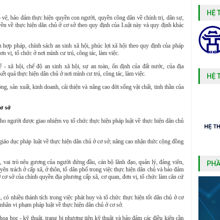
HỆ 
 vệ, bảo đảm thực hiện quyền con người, quyền công dân về chính trị, dân sự,
yền về thực hiện dân chủ ở cơ sở theo quy định của Luật này và quy định khác
ch hợp pháp, chính sách an sinh xã hội, phúc lợi xã hội theo quy định của pháp
n vị, tổ chức ở nơi mình cư trú, công tác, làm việc.
 - xã hội, chế độ an sinh xã hội, sự an toàn, ổn định của đất nước, của địa
ết quả thực hiện dân chủ ở nơi mình cư trú, công tác, làm việc.
HỆ 
ng, sản xuất, kinh doanh, cải thiện và nâng cao đời sống vật chất, tinh thần của
cơ sở
o người được giao nhiệm vụ tổ chức thực hiện pháp luật về thực hiện dân chủ
 giáo dục pháp luật về thực hiện dân chủ ở cơ sở; nâng cao nhận thức cộng đồng
, vai trò nêu gương của người đứng đầu, cán bộ lãnh đạo, quản lý, đảng viên,
PHẦ
ên trách ở cấp xã, ở thôn, tổ dân phố trong việc thực hiện dân chủ và bảo đảm
ở cơ sở của chính quyền địa phương cấp xã, cơ quan, đơn vị, tổ chức làm căn cứ
 có nhiều thành tích trong việc phát huy và tổ chức thực hiện tốt dân chủ ở cơ
 nhân vi phạm pháp luật về thực hiện dân chủ ở cơ sở.
oa học - kỹ thuật, trang bị phương tiện kỹ thuật và bảo đảm các điều kiện cần