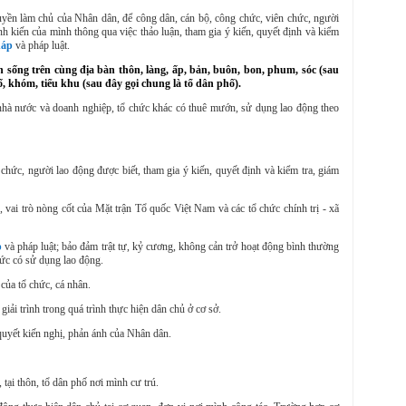
yền làm chủ của Nhân dân, để công dân, cán bộ, công chức, viên chức, người
nh kiến của mình thông qua việc thảo luận, tham gia ý kiến, quyết định và kiểm
háp
và pháp luật.
sống trên cùng địa bàn thôn, làng, ấp, bản, buôn, bon, phum, sóc (sau
ố, khóm, tiểu khu (sau đây gọi chung là tổ dân phố).
à nước và doanh nghiệp, tổ chức khác có thuê mướn, sử dụng lao động theo
hức, người lao động được biết, tham gia ý kiến, quyết định và kiểm tra, giám
vai trò nòng cốt của Mặt trận Tổ quốc Việt Nam và các tổ chức chính trị - xã
p
và pháp luật; bảo đảm trật tự, kỷ cương, không cản trở hoạt động bình thường
hức có sử dụng lao động
.
 của tổ chức, cá nhân.
iải trình trong quá trình thực hiện dân chủ ở cơ sở.
 quyết kiến nghị, phản ánh của Nhân dân.
 tại thôn, tổ dân phố nơi mình cư trú.