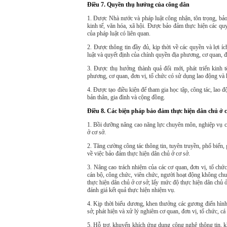
Điều 7. Quyền thụ hưởng của công dân
1. Được Nhà nước và pháp luật công nhận, tôn trọng, bảo
kinh tế, văn hóa, xã hội. Được bảo đảm thực hiện các qu
của pháp luật có liên quan.
2. Được thông tin đầy đủ, kịp thời về các quyền và lợi í
luật và quyết định của chính quyền địa phương, cơ quan, đơ
3. Được thụ hưởng thành quả đổi mới, phát triển kinh tế
phương, cơ quan, đơn vị, tổ chức
có sử dụng lao động
và k
4. Được tạo điều kiện để tham gia học tập, công tác, lao độ
bản thân, gia đình và cộng đồng.
Điều 8. Các biện pháp bảo đảm thực hiện dân chủ ở 
1. Bồi dưỡng nâng cao năng lực chuyên môn, nghiệp vụ ch
ở cơ sở.
2. Tăng cường công tác thông tin, tuyên truyền, phổ biến,
về việc bảo đảm thực hiện dân chủ ở cơ sở.
3. Nâng cao trách nhiệm của các cơ quan, đơn vị, tổ chức
cán bộ, công chức, viên chức, người hoạt động không chuy
thực hiện dân chủ ở cơ sở; lấy mức độ thực hiện dân chủ 
đánh giá kết quả thực hiện nhiệm vụ.
4. Kịp thời biểu dương, khen thưởng các gương điển hình,
sở; phát hiện và xử lý nghiêm cơ quan, đơn vị, tổ chức, cá
5. Hỗ trợ, khuyến khích ứng dụng công nghệ thông tin, kh