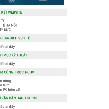
N KẾT WEBSITE
 TẾ
 TẾ HÀ NỘI
MỸ ĐỨC
G GIÁ DỊCH VỤ Y TẾ
iết tại đây
H MỤC KỸ THUẬT
iết tại đây
M CÔNG, TRỰC, PCHV
m công
m trực
 PC hiện vật
 VĂN BẢN HÀNH CHÍNH
iết tại đây