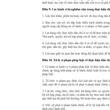
thiết khác cho việc tổ chức thực hiện dân chủ ở cơ sở phù 
Điều 9. Các hành vi bị nghiêm cấm trong thực hiện d
1. Gây khó khăn, phiền hà hoặc cản trở, đe dọa công dân t
2. Bao che, cản trở, trù dập hoặc thiếu trách nhiệm trong 
người cung cấp thông tin về hành vi vi phạm có liên quan 
3. Lợi dụng việc thực hiện dân chủ ở cơ sở để thực hiện h
Nhà nước, quyền, lợi ích hợp pháp của tổ chức, cá nhân.
4. Lợi dụng việc thực hiện dân chủ ở cơ sở để xuyên tạc
tôn giáo, dân tộc, gây thiệt hại cho cá nhân, cơ quan, đơn vị
5.
Giả mạo giấy tờ, gian lận hoặc dùng thủ đoạn khác để l
Điều 10. Xử lý vi phạm pháp luật về thực hiện dân ch
1. Cá nhân có hành vi vi phạm pháp luật về thực hiện dân
chính, áp dụng biện pháp xử lý hành chính hoặc bị truy cứ
pháp luật.
2. Tổ chức vi phạm quy định của Luật này và quy định khá
chất, mức độ vi phạm mà bị xử phạt vi phạm hành chính; nế
3. Cán bộ, công chức, viên chức lợi dụng chức vụ, quyền
lợi ích hợp pháp của tổ chức, cá nhân thì tùy theo tính ch
gây thiệt hại thì phải bồi thường, bồi hoàn theo quy định c
4. Việc xử phạt vi phạm hành chính, xử lý kỷ luật đối với
định của Chính phủ.