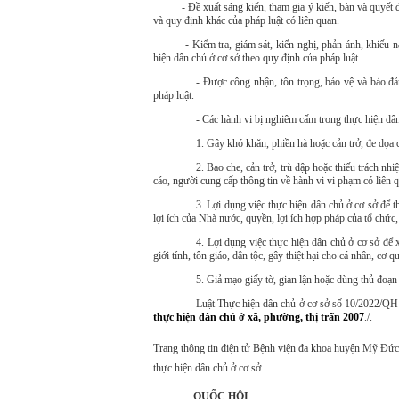
- Đề xuất sáng kiến, tham gia ý kiến, bàn và quyết địn
và quy định khác của pháp luật có liên quan.
- Kiểm tra, giám sát, kiến nghị, phản ánh, khiếu nại, 
hiện dân chủ ở cơ sở theo quy định của pháp luật.
- Được công nhận, tôn trọng, bảo vệ và bảo đả
pháp luật.
- Các hành vi bị nghiêm cấm trong thực hiện dân
1. Gây khó khăn, phiền hà hoặc cản trở, đe dọa 
2. Bao che, cản trở, trù dập hoặc thiếu trách nhiệ
cáo, người cung cấp thông tin về hành vi vi phạm có liên 
3. Lợi dụng việc thực hiện dân chủ ở cơ sở để 
lợi ích của Nhà nước, quyền, lợi ích hợp pháp của tổ chức,
4. Lợi dụng việc thực hiện dân chủ ở cơ sở để 
giới tính, tôn giáo, dân tộc, gây thiệt hại cho cá nhân, cơ q
5. Giả mạo giấy tờ, gian lận hoặc dùng thủ đoạn 
Luật Thực hiện dân chủ ở cơ sở số 10/2022/QH15
thực hiện dân chủ ở xã, phường, thị trấn 2007
./.
Trang thông tin điện tử Bệnh viện đa khoa huyện Mỹ Đức
thực hiện dân chủ ở cơ sở.
QUỐC HỘI CỘNG HÒA XÃ 