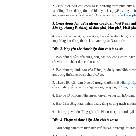
2.
Thực hiện dân chủ ở cơ sở
là phương thức phát huy qu
lao động được thông tin, thể hiện ý chí, nguyện vọng, chí
tra, giám sát các vấn đề ở cơ sở theo quy định của
Hiến p
3.
Cộng đồng dân cư
là nhóm công dân Việt Nam sinh 
đây gọi chung là thôn), tổ dân phố, khu phố, khối ph
4.
Tổ chức có sử dụng lao động
bao gồm doanh nghiệp nh
hợp đồng lao động thuộc khu vực ngoài Nhà nước.
Điều 3. Nguyên tắc thực hiện dân chủ ở cơ sở
1. Bảo đảm quyền của công dân, cán bộ, công chức, viên c
sát việc thực hiện dân chủ ở cơ sở.
2. Bảo đảm sự lãnh đạo của Đảng, quản lý của Nhà nước, 
hội trong thực hiện dân chủ ở cơ sở.
3. Thực hiện dân chủ ở cơ sở trong khuôn khổ
Hiến phá
của chính quyền địa phương cấp xã, cơ quan, đơn vị, tổ c
4. Bảo vệ lợi ích của Nhà nước, quyền và lợi ích hợp pháp
5. Bảo đảm công khai, minh bạch, tăng cường trách nhiệm g
6. Tôn trọng ý kiến đóng góp của Nhân dân, kịp thời giải
Điều 4. Phạm vi thực hiện dân chủ ở cơ sở
1. Mọi công dân thực hiện dân chủ tại xã, phường, thị trấn,