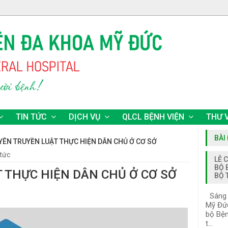
TIN TỨC
DỊCH VỤ
QLCL BỆNH VIỆN
THƯ 
BÀI
UYÊN TRUYỀN LUẬT THỰC HIỆN DÂN CHỦ Ở CƠ SỞ
 tức
LỄ 
BỘ 
T THỰC HIỆN DÂN CHỦ Ở CƠ SỞ
BỘ 
Sáng n
Mỹ Đức
bộ Bện
t...