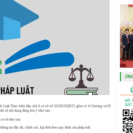
ỨNG
nh Luật Thực hiện dân chủ ở cơ sở số 10/2022/QH15 gồm có 6 Chương và 91
một số nội dung đáng lưu ý như sau:
 cơ sở như sau:
hông tin đầy đủ, chính xác, kịp thời theo quy định của pháp luật.