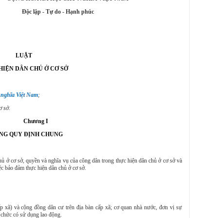
 - Hạnh phúc
LUẬT
HIỆN DÂN CHỦ Ở CƠ SỞ
 nghĩa Việt Nam
;
ơ sở.
Chương I
NG QUY ĐỊNH CHUNG
hủ ở cơ sở, quyền và nghĩa vụ của công dân trong thực hiện dân chủ ở cơ sở và
iệc bảo đảm thực hiện dân chủ ở cơ sở.
cấp xã) và cộng đồng dân cư trên địa bàn cấp xã; cơ quan nhà nước, đơn vị sự
ổ chức
có sử dụng lao động
.