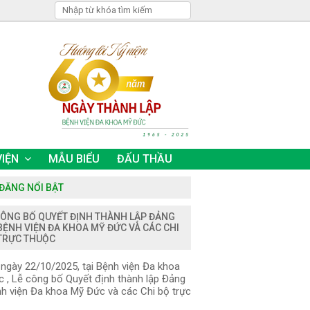
VIỆN
MẪU BIỂU
ĐẤU THẦU
 ĐĂNG NỔI BẬT
CÔNG BỐ QUYẾT ĐỊNH THÀNH LẬP ĐẢNG
BỆNH VIỆN ĐA KHOA MỸ ĐỨC VÀ CÁC CHI
TRỰC THUỘC
gày 22/10/2025, tại Bệnh viện Đa khoa
 , Lễ công bố Quyết định thành lập Đảng
h viện Đa khoa Mỹ Đức và các Chi bộ trực