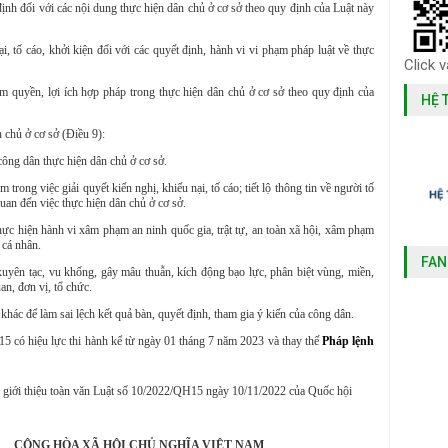
h đối với các nội dung thực hiện dân chủ ở cơ sở theo quy định của Luật này
tố cáo, khởi kiện đối với các quyết định, hành vi vi phạm pháp luật về thực
Click 
m quyền, lợi ích hợp pháp trong thực hiện dân chủ ở cơ sở theo quy định của
HỆ 
 chủ ở cơ sở (Điều 9):
công dân thực hiện dân chủ ở cơ sở.
m trong việc giải quyết kiến nghị, khiếu nại, tố cáo; tiết lộ thông tin về người tố
quan đến việc thực hiện dân chủ ở cơ sở.
thực hiện hành vi xâm phạm an ninh quốc gia, trật tự, an toàn xã hội, xâm phạm
 cá nhân.
FAN
xuyên tạc, vu khống, gây mâu thuẫn, kích động bạo lực, phân biệt vùng, miền,
uan, đơn vị, tổ chức.
khác để làm sai lệch kết quả bàn, quyết định, tham gia ý kiến của công dân.
 có hiệu lực thi hành kể từ ngày 01 tháng 7 năm 2023 và thay thế
Pháp lệnh
 giới thiệu toàn văn Luật số 10/2022/QH15 ngày 10/11/2022 của Quốc hội
HỘI CHỦ NGHĨA VIỆT NAM