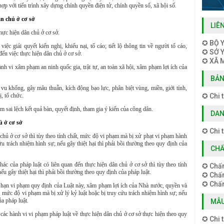
hợp với tiến trình xây dựng chính quyền điện tử, chính quyền số, xã hội số.
ân chủ ở cơ sở
LIÊ
hực hiện dân chủ ở cơ sở.
✪ BỘ Y
việc giải quyết kiến nghị, khiếu nại, tố cáo; tiết lộ thông tin về người tố cáo,
✪ SỞ Y
đến việc thực hiện dân chủ ở cơ sở.
✪ XÃ 
ành vi xâm phạm an ninh quốc gia, trật tự, an toàn xã hội, xâm phạm lợi ích của
BẢN
, vu khống, gây
mâu thuẫn
, kích động bạo lực, phân biệt vùng, miền, giới tính,
, tổ
chức
.
✪ Chi t
àm sai lệch kết quả
bàn, quyết định, tham gia ý kiến của công dân
.
DAN
ủ ở cơ sở
✪ Chi t
 chủ ở cơ sở thì tùy theo tính chất, mức độ vi phạm mà bị xử phạt vi phạm hành
u trách nhiệm hình sự; nếu gây thiệt hại thì phải bồi thường theo quy định của
CHẤ
c của pháp luật có liên quan đến thực hiện dân chủ ở cơ sở thì tùy theo tính
✪ Chấ
u gây thiệt hại thì phải bồi thường theo quy định của pháp luật.
✪ Chấ
✪ Chấm
 hạn vi phạm quy định của Luật này, xâm phạm lợi ích của Nhà nước, quyền và
ất, mức độ vi phạm mà bị xử lý kỷ luật hoặc bị truy cứu trách nhiệm hình sự; nếu
ủa pháp luật.
MẪU
 các hành vi vi phạm pháp luật về thực hiện dân chủ ở cơ sở thực hiện theo quy
✪ Chi t