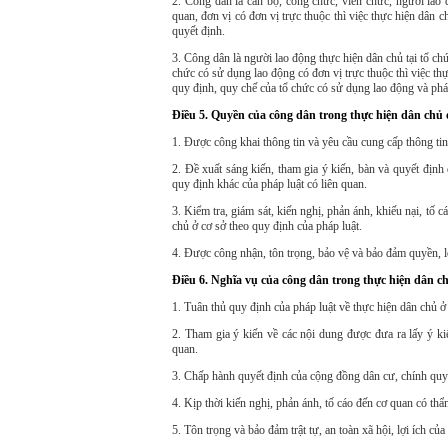
2.
Công dân là c
án bộ, công chức, viên chức, người lao 
quan, đơn vị có đơn vị trực thuộc thì việc thực hiện dân 
quyết định.
3.
Công dân là n
gười lao động thực hiện dân chủ tại tổ ch
chức
có sử dụng lao động
có đơn vị trực thuộc thì việc th
quy định, quy chế của tổ chức
có sử dụng lao động
và pháp
Điều 5. Quyền của công dân trong thực hiện dân chủ 
1. Được công khai thông tin và yêu cầu cung cấp thông tin 
2. Đề xuất sáng kiến, tham gia ý kiến, bàn và quyết định
quy định khác của pháp luật có liên quan.
3. Kiểm tra, giám sát, kiến nghị, phản ánh, khiếu nại, tố c
chủ ở cơ sở theo quy định của pháp luật.
4. Được công nhận, tôn trọng, bảo vệ và bảo đảm quyền
,
l
Điều 6. Nghĩa vụ của công dân trong thực hiện dân c
1. Tuân thủ quy định của pháp luật về thực hiện dân chủ ở
2. Tham gia ý kiến về các nội dung được đưa ra lấy ý ki
quan.
3. Chấp hành quyết định của cộng đồng dân cư, chính quy
4. Kịp thời kiến nghị, phản ánh, tố cáo đến cơ quan có th
5. Tôn trọng và bảo đảm trật tự, an toàn xã hội, lợi ích c