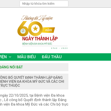
VIỆN
MẪU BIỂU
ĐẤU THẦU
 ĐĂNG NỔI BẬT
CÔNG BỐ QUYẾT ĐỊNH THÀNH LẬP ĐẢNG
BỆNH VIỆN ĐA KHOA MỸ ĐỨC VÀ CÁC CHI
TRỰC THUỘC
gày 22/10/2025, tại Bệnh viện Đa khoa
 , Lễ công bố Quyết định thành lập Đảng
h viện Đa khoa Mỹ Đức và các Chi bộ trực