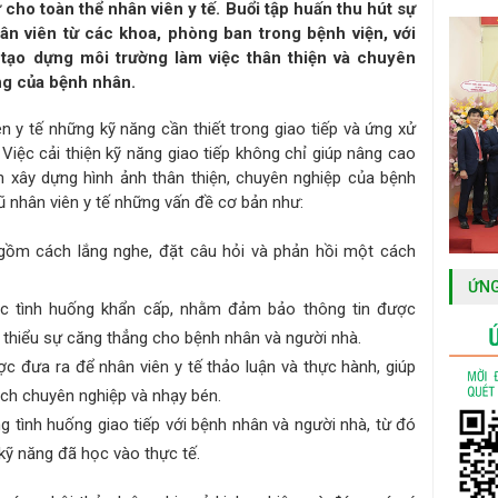
ử cho toàn thể nhân viên y tế. Buổi tập huấn thu hút sự
ân viên từ các khoa, phòng ban trong bệnh viện, với
 tạo dựng môi trường làm việc thân thiện và chuyên
ng của bệnh nhân.
n y tế những kỹ năng cần thiết trong giao tiếp và ứng xử
Việc cải thiện kỹ năng giao tiếp không chỉ giúp nâng cao
 xây dựng hình ảnh thân thiện, chuyên nghiệp của bệnh
gũ nhân viên y tế những vấn đề cơ bản như:
 gồm cách lắng nghe, đặt câu hỏi và phản hồi một cách
ỨNG
ác tình huống khẩn cấp, nhằm đảm bảo thông tin được
 thiểu sự căng thẳng cho bệnh nhân và người nhà.
c đưa ra để nhân viên y tế thảo luận và thực hành, giúp
ách chuyên nghiệp và nhạy bén.
 tình huống giao tiếp với bệnh nhân và người nhà, từ đó
 kỹ năng đã học vào thực tế.