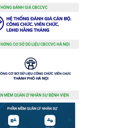
THỐNG ĐÁNH GIÁ CBCCVC
THỐNG CƠ SỞ DŨ LIỆU CBCCVC HÀ NỘI
N MỀM QUẢN LÝ NHÂN SỰ BỆNH VIỆN