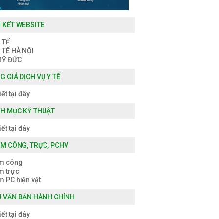
N KẾT WEBSITE
 TẾ
 TẾ HÀ NỘI
MỸ ĐỨC
G GIÁ DỊCH VỤ Y TẾ
iết tại đây
H MỤC KỸ THUẬT
iết tại đây
M CÔNG, TRỰC, PCHV
m công
m trực
 PC hiện vật
 VĂN BẢN HÀNH CHÍNH
iết tại đây