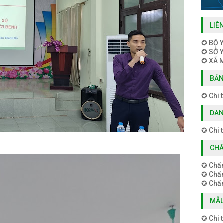
LIÊ
✪ BỘ Y
✪ SỞ Y
✪ XÃ 
BẢN
✪ Chi t
DAN
✪ Chi t
CHẤ
✪ Chấ
✪ Chấ
✪ Chấm
MẪU
✪ Chi t