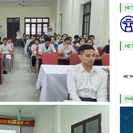
HỆ 
HỆ 
PHẦ