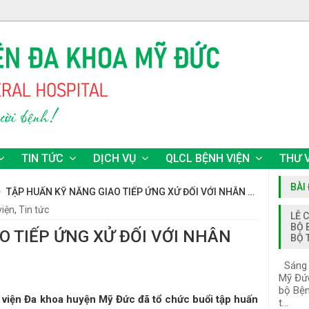
TIN TỨC
DỊCH VỤ
QLCL BỆNH VIỆN
THƯ 
BÀI
TẬP HUẤN KỸ NĂNG GIAO TIẾP ỨNG XỬ ĐỐI VỚI NHÂN VIÊN Y TẾ
viện
,
Tin tức
LỄ 
BỘ 
O TIẾP ỨNG XỬ ĐỐI VỚI NHÂN
BỘ 
Sáng n
Mỹ Đức
bộ Bện
 viện Đa khoa huyện Mỹ Đức đã tổ chức buổi tập huấn
t...